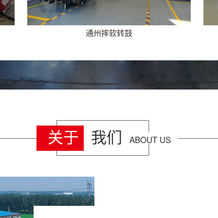
91
通州绷板机
通
排
91
通
排
称
关于
我们
ABOUT US
通
排
91
通
排
91