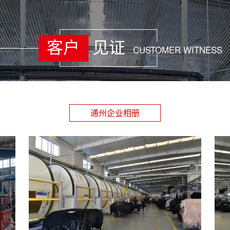
排
91
客户
见证
CUSTOMER WITNESS
通
排
91
通
通州企业相册
排
91
通
排
91
通
排