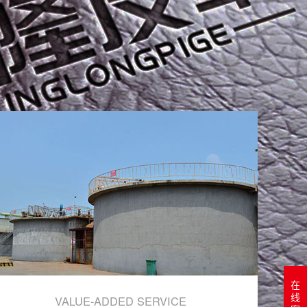
在
线
VALUE-ADDED SERVICE