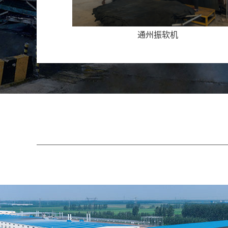
通州摔软转鼓