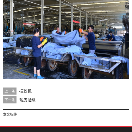
振软机
上一条
蓝皮验级
下一条
本文标签：